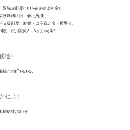
、退職金制度(401K確定拠出年金)、
康診断(年1回・会社負担)、
得支援制度、結婚・出産祝い金・慶弔金、
制度、試用期間3～6ヶ月/同条件
務地〉
橋市栄町1-21-28
クセス〉
船橋駅徒歩25分