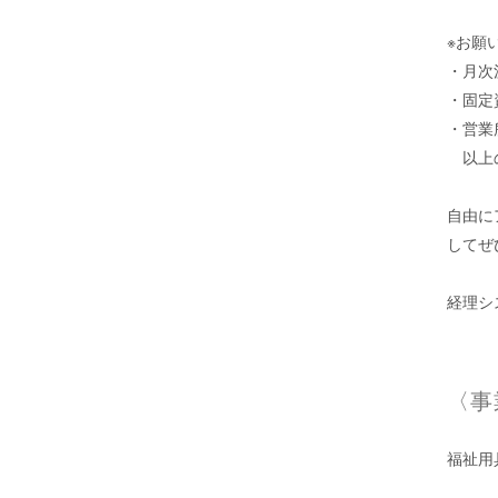
※お願
・月次
・固定
・営業
以上の
自由に
してぜ
経理シ
〈事
福祉用