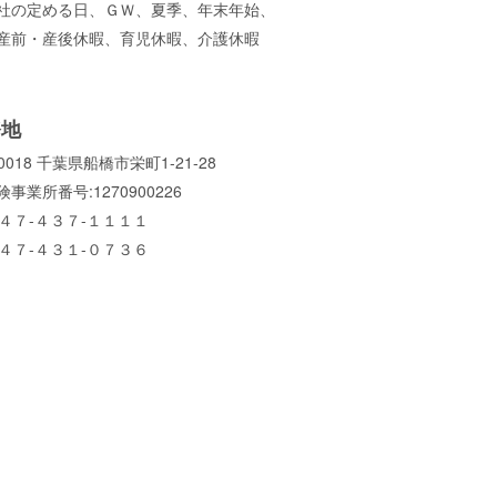
社の定める日、ＧＷ、夏季、年末年始、
産前・産後休暇、育児休暇、介護休暇
務地
-0018 千葉県船橋市栄町1-21-28
事業所番号:1270900226
０４７-４３７-１１１１
０４７-４３１-０７３６