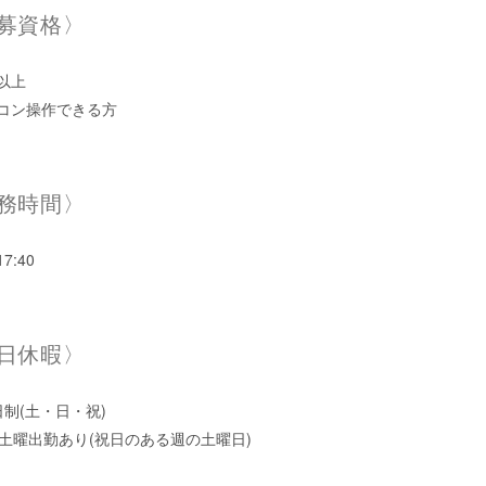
募資格〉
以上
コン操作できる方
務時間〉
17:40
日休暇〉
日制(土・日・祝)
回土曜出勤あり(祝日のある週の土曜日)