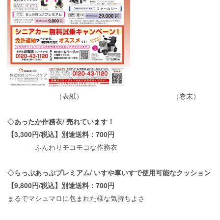
（表紙） （巻末）
◇あったか作務衣
/
売れています！
【
3,300
円
/
税込】別途送料：
700
円
ふんわりモコモコな作務衣
◇らっぷあっぷプレミアム
/
いすや車いすで使用可能なクッション
【
9,800
円
/
税込】別途送料：
700
円
まるでマシュマロに包まれた様な気持ちよさ