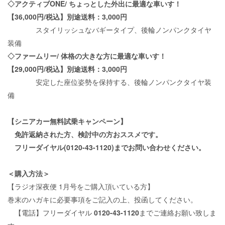
◇アクティブ
ONE/
ちょっとした外出に最適な車いす！
【
36,000
円
/
税込】別途送料：
3,000
円
スタイリッシュなバギータイプ、後輪ノンパンクタイヤ
装備
◇ファームリー
/
体格の大きな方に最適な車いす！
【
29,000
円
/
税込】別途送料：
3,000
円
安定した座位姿勢を保持する、後輪ノンパンクタイヤ装
備
【シニアカー無料試乗キャンペーン】
免許返納された方、検討中の方おススメです。
フリーダイヤル
(0120-43-1120)
までお問い合わせください。
＜購入方法＞
【ラジオ深夜便
1
月号をご購入頂いている方】
巻末のハガキに必要事項をご記入の上、投函してください。
【電話】フリーダイヤル
0120-43-1120
までご連絡お願い致しま