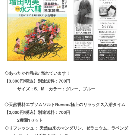
◇あったか作務衣
/
売れています！
【
3,300
円
/
税込】別途送料：
700
円
サイズ：
S
、
M
カラー：グレー、ブルー
◇天然香料エプソムソルト
Novem/
極上のリラックス入浴タイム
【
2,000
円
/
税込】別途送料：
700
円
2
種類
1
セット
◇リフレッシュ：
天然由来のマンダリン、ゼラニウム、ラベンダ