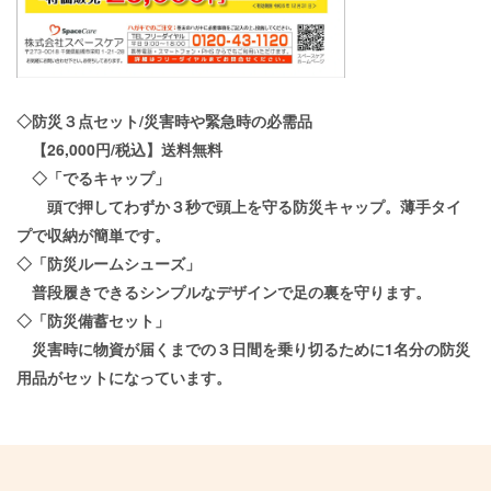
◇防災３点セット
/
災害時や緊急時の必需品
【
26,000
円
/
税込】送料無料
◇「でるキャップ」
頭で押してわずか３秒で頭上を守る防災キャップ。薄手タイ
プで収納が簡単です。
◇「防災ルームシューズ」
普段履きできるシンプルなデザインで足の裏を守ります。
◇「防災備蓄セット」
災害時に物資が届くまでの３日間を乗り切るために
1
名分の防災
用品がセットになっています。